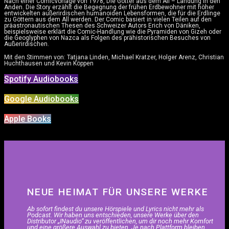
Nach einer Comicvorlage von 1978, Die Götter aus dem All – Landung in den
Anden. Die Story erzählt die Begegnung der frühen Erdbewohner mit höher
entwickelten außerirdischen humanoiden Lebensformen, die für die Erdlinge
zu Göttern aus dem All werden. Der Comic basiert in vielen Teilen auf den
präastronautischen Thesen des Schweizer Autors Erich von Däniken,
beispielsweise erklärt die Comic-Handlung wie die Pyramiden von Gizeh oder
die Geoglyphen von Nazca als Folgen des prähistorischen Besuches von
Außerirdischen.
Mit den Stimmen von: Tatjana Linden, Michael Kratzer, Holger Arenz, Christian
Huchthausen und Kevin Köppen
Spotify Audiobooks
Google Audiobooks
Apple Books
NEUE HEIMAT FÜR UNSERE WERKE
Ab sofort findest du unsere Hörspiele und Lyrics nicht mehr als
Podcast. Wir haben uns entschieden, unsere Werke über den
Distributor „INaudio“ zu veröffentlichen, um dir noch mehr Komfort
und eine größere Auswahl zu bieten. Je nach Plattform bleiben