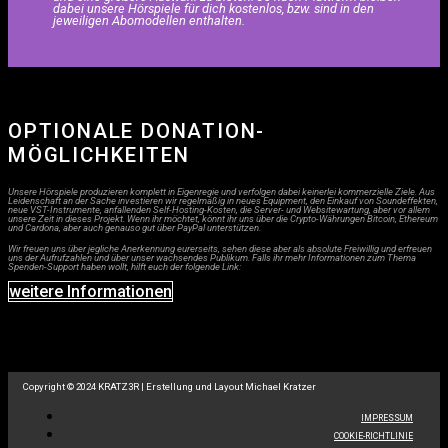
dabei unsere Hörspiele für dich kostenlos, bzw. sind in den
jeweiligen Abomodellen enthalten.
OPTIONALE DONATION-
MÖGLICHKEITEN
Unsere Hörspiele produzieren komplett in Eigenregie und verfolgen dabei keinerlei kommerzielle Ziele. Aus
Leidenschaft an der Sache investieren wir regelmäßig in neues Equipment, den Einkauf von Soundeffekten,
neue VST-Instrumente, anfallenden Self-Hosting-Kosten, die Server- und Websitewartung, aber vor allem
unsere Zeit in dieses Projekt. Wenn ihr möchtet, könnt ihr uns über die Crypto-Währungen Bitcoin, Ethereum
und Cardona, aber auch genauso gut über PayPal unterstützen.
Wir freuen uns über jegliche Anerkennung eurerseits, sehen diese aber als absolute Freiwillig und erfreuen
uns der Aufrufzahlen und über unser wachsendes Publikum. Falls ihr mehr Informationen zum Thema
Spenden-Support haben wollt, hilft euch der folgende Link:
weitere Informationen
Copyright © 2024 KRATZ3R | Erstellung und Layout Michael Kratzer
IMPRESSUM
COOKIE-RICHTLINIE